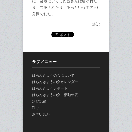
に、会場にいらした皆さんは驚かれた
り、共感されたり、あっという間の20
分間でした。
堤記
サブメニュー
はらんきょうの会について
はらんきょうの会カレンダー
はらんきょうレポート
はらんきょうの会 活動年表
活動記録
Blog
お問い合わせ