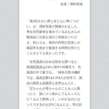
会場：境町役場
「第3回さかい男と女ともに輝くつど
い」が、境町役場で開催されました。
男女共同参画を進めているみなさんの
勉強会に出前公演のご依頼をいただ
き、私たちも、条約の内容の見直しや
確認等を改めて勉強する時間が持てた
ことがとても良かったです。
「女性議員の占める割合を調べると、
衆議院議員は190ヶ国中136番目で、先
進国の中で最下位」「神奈川県大磯町
では、議員定数14人中8人が女性で、議
会の議長も副議長も女性なんだと」
「父ちゃんが母ちゃんのことをぶん殴
ったり、誰にメシ食わしてもらってん
だ！なんて怒鳴って、いやがるのにセ
ックスするのもDVになんだよ」等の話