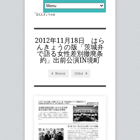
2012年11月18日 はら
んきょうの版「茨城弁
で語る女性差別撤廃条
約」出前公演IN境町
Newer
Older