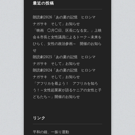
最近の投稿
朗読劇2026「あの夏の記憶 ヒロシマ
ナガサキ そして」お知らせ
「映画 ◯月◯日、区長になる女。」上映
会＆市長と女性議員によるトーク～未来を
ひらく、女性の政治参画～ 開催のお知ら
せ
朗読劇2025「あの夏の記憶 ヒロシマ
ナガサキ そして」お知らせ
朗読劇2024「あの夏の記憶 ヒロシマ
ナガサキ そして」お知らせ
「アフリカを着よう！ アフリカを知ろ
う！～女性起業家が語るケニアの女性と子
どもたち～」開催のお知らせ
リンク
平和の鐘、一振り運動