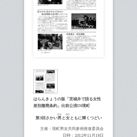
はらんきょうの版「茨城弁で語る女性
差別撤廃条約」出前公演IN境町
ひと
ひと
第3回さかい
男
と
女
ともに輝くつどい
主催：境町男女共同参画推進委員会
日時：2012年11月18日