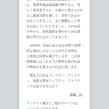
ん、筑西市議会議員藤川寧子さん、同
じく尾木恵子さん、小倉ひと美さんの4
人に議員活動を通して、女性であるが
ゆえにできること、また困難なこと等
をお話していただきました。そのお話
の中から、女性議員を増やすための課
題が浮かび上がってきました。
202030、社会のあらゆる分野で指導
的な地位に少なくとも30％の女性を、
と政府は目標を掲げています。この目
標達成にはこれまでの男性仕様の社会
の枠組みを変えなければと思います。
男女人口比はフィフティ・フィフテ
ィ、議員も男女フィフティ・フィフテ
ィではありませんか？
加藤 記
アンケート集計とご紹介のページは
こ
ちら
になっております