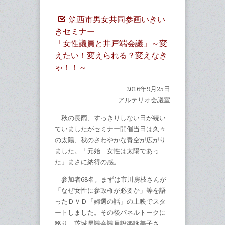
筑西市男女共同参画いきい
きセミナー
「女性議員と井戸端会議」～変
えたい！変えられる？変えなき
ゃ！！～
2016年9月25日
アルテリオ会議室
秋の長雨、すっきりしない日が続い
ていましたがセミナー開催当日は久々
の太陽、秋のさわやかな青空が広がり
ました。「元始 女性は太陽であっ
た」まさに納得の感。
参加者68名。まずは市川房枝さんが
「なぜ女性に参政権が必要か」等を語
ったＤＶＤ「婦選の話」の上映でスタ
ートしました。その後パネルトークに
移り、茨城県議会議員設楽詠美子さ