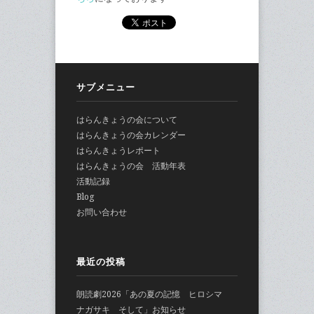
サブメニュー
はらんきょうの会について
はらんきょうの会カレンダー
はらんきょうレポート
はらんきょうの会 活動年表
活動記録
Blog
お問い合わせ
最近の投稿
朗読劇2026「あの夏の記憶 ヒロシマ
ナガサキ そして」お知らせ