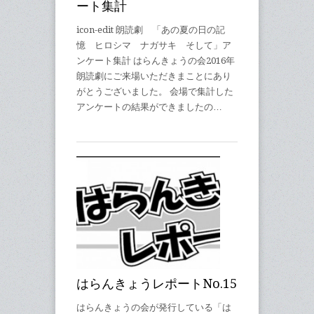
ート集計
icon-edit 朗読劇 「あの夏の日の記
憶 ヒロシマ ナガサキ そして」ア
ンケート集計 はらんきょうの会2016年
朗読劇にご来場いただきまことにあり
がとうございました。 会場で集計した
アンケートの結果ができましたの…
はらんきょうレポートNo.15
はらんきょうの会が発行している「は